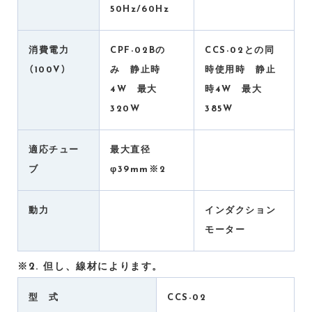
50Hz/60Hz
消費電力
CPF-02Bの
CCS-02との同
（100V）
み 静止時
時使用時 静止
4W 最大
時4W 最大
320W
385W
適応チュー
最大直径
ブ
φ39mm※2
動力
インダクション
モーター
※2. 但し、線材によります。
型 式
CCS-02