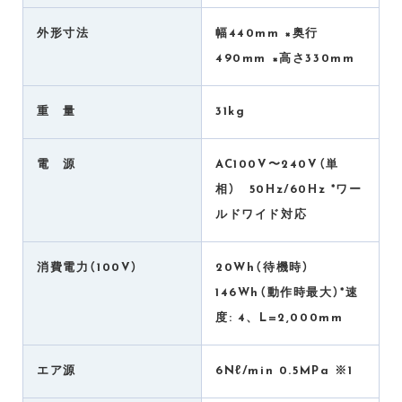
外形寸法
幅440mm ×奥行
490mm ×高さ330mm
重 量
31kg
電 源
AC100V〜240V（単
相） 50Hz/60Hz *ワー
ルドワイド対応
消費電力（100V）
20Wh（待機時）
146Wh（動作時最大）*速
度: 4、L=2,000mm
エア源
6Nℓ/min 0.5MPa ※1