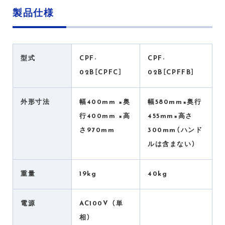
製品仕様
型式
CPF-
CPF-
02B［CPFC］
02B［CPFFB］
外形寸法
幅400mm ×奥
幅580mm×奥行
行400mm ×高
455mm×高さ
さ970mm
300mm（ハンド
ルは含まない）
重量
19kg
40kg
電源
AC100V （単
相）