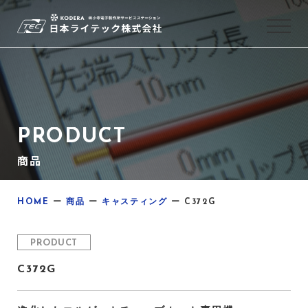
PRODUCT
商品
HOME
ー
商品
ー
キャスティング
ー
C372G
PRODUCT
C372G