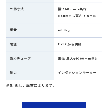
外形寸法
幅1360mm ×奥行
1160mm ×高さ1510mm
重量
46.5kg
電源
CPFCから供給
適応チューブ
束径 最大φ1060mm※2
動力
インダクションモーター
※2. 但し、線材によります。