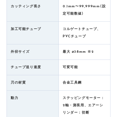
カッティング長さ
0.1mm〜99,999mm（設
定可能数値）
加工可能チューブ
コルゲートチューブ、
PVCチューブ
外径サイズ
最大 ⌀38mm ※2
チューブ送り速度
可変可能
刃の材質
合金工具鋼
動力
ステッピングモーター：
2軸・測長用、エアーシ
リンダー：切断